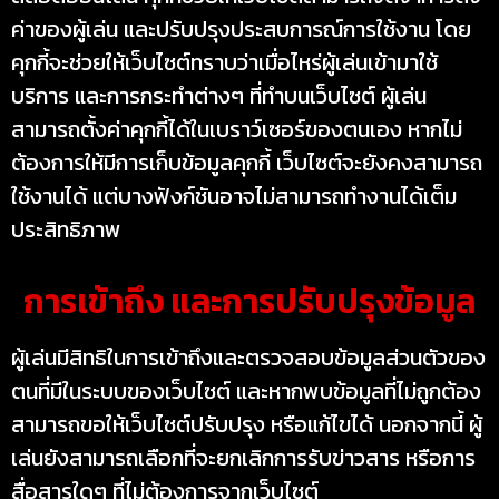
ค่าของผู้เล่น และปรับปรุงประสบการณ์การใช้งาน โดย
คุกกี้จะช่วยให้เว็บไซต์ทราบว่าเมื่อไหร่ผู้เล่นเข้ามาใช้
บริการ และการกระทำต่างๆ ที่ทำบนเว็บไซต์ ผู้เล่น
สามารถตั้งค่าคุกกี้ได้ในเบราว์เซอร์ของตนเอง หากไม่
ต้องการให้มีการเก็บข้อมูลคุกกี้ เว็บไซต์จะยังคงสามารถ
ใช้งานได้ แต่บางฟังก์ชันอาจไม่สามารถทำงานได้เต็ม
ประสิทธิภาพ
การเข้าถึง และการปรับปรุงข้อมูล
ผู้เล่นมีสิทธิในการเข้าถึงและตรวจสอบข้อมูลส่วนตัวของ
ตนที่มีในระบบของเว็บไซต์ และหากพบข้อมูลที่ไม่ถูกต้อง
สามารถขอให้เว็บไซต์ปรับปรุง หรือแก้ไขได้ นอกจากนี้ ผู้
เล่นยังสามารถเลือกที่จะยกเลิกการรับข่าวสาร หรือการ
สื่อสารใดๆ ที่ไม่ต้องการจากเว็บไซต์