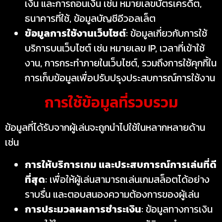
เงิน และการถอนเงิน เช่น หมายเลขบัตรเครดิต,
ธนาคารที่ใช้, ข้อมูลบัญชีอีวอลเล็ต
ข้อมูลการใช้งานเว็บไซต์
: ข้อมูลเกี่ยวกับการใช้
บริการบนเว็บไซต์ เช่น หมายเลข IP, เวลาที่เข้าใช้
งาน, การกระทำภายในเว็บไซต์, รวมถึงการใช้คุกกี้ใน
การเก็บข้อมูลเพื่อปรับปรุงประสบการณ์การใช้งาน
การใช้ข้อมูลที่รวบรวม
ข้อมูลที่ได้รับจากผู้เล่นจะถูกนำไปใช้ในหลากหลายด้าน
เช่น
การให้บริการเกม และประสบการณ์การเล่นที่ดี
ที่สุด
: เพื่อให้ผู้เล่นสามารถเล่นเกมสล็อตได้อย่าง
ราบรื่น และตอบสนองความต้องการของผู้เล่น
การประมวลผลการชำระเงิน
: ข้อมูลทางการเงิน