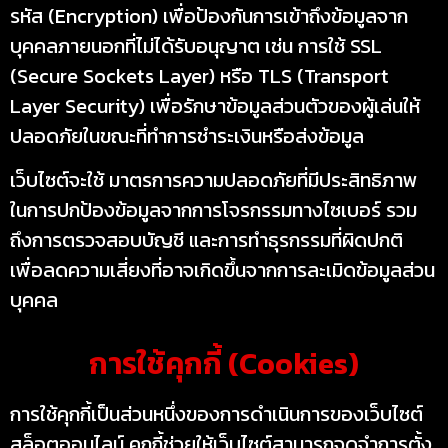
รหัส (Encryption) เพื่อป้องกันการเข้าถึงข้อมูลจาก
บุคคลภายนอกที่ไม่ได้รับอนุญาต เช่น การใช้ SSL
(Secure Sockets Layer) หรือ TLS (Transport
Layer Security) เพื่อรักษาข้อมูลส่วนตัวของผู้เล่นให้
ปลอดภัยในขณะที่ทำการชำระเงินหรือส่งข้อมูล
เว็บไซต์จะใช้ มาตรการความปลอดภัยที่มีประสิทธิภาพ
ในการปกป้องข้อมูลจากการโจรกรรมทางไซเบอร์ รวม
ถึงการตรวจสอบบัญชี และการทำธุรกรรมที่ผิดปกติ
เพื่อลดความเสี่ยงที่อาจเกิดขึ้นจากการละเมิดข้อมูลส่วน
บุคคล
การใช้คุกกี้ (Cookies)
การใช้คุกกี้เป็นส่วนหนึ่งของการดำเนินการของเว็บไซต์
สล็อตออนไลน์ คุกกี้ช่วยให้เว็บไซต์สามารถจดจำการตั้ง