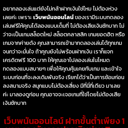
อยากลองเล่นแต่ยังไม่กล้าฝากเงินใช่ไหม ไม่ต้องห่วง
เลยค่ะ เพราะ
เว็บพนันออนไลน์
ของเรามีระบบทดลอง
เล่นฟรีให้คุณได้ลองแบบเต็มที่ ไม่ต้องเสียเงินซักบาท ไม่
ว่าจะเป็นเกมสล็อตใหม่ สล็อตคลาสสิค เกมยอดฮิต หรือ
เกมจากค่ายดัง คุณสามารถเข้ามาทดลองเล่นได้ทุกเกม
จนกว่าจะมั่นใจ ถ้าคุณยังไม่พร้อมฝากเงิน เราก็แจก
เครดิตฟรี 100 บาท ให้คุณเอาไปลองเล่นในโหมด
ทดลองแบบสบายๆ เพื่อให้คุณคุ้นเคยกับเกม และเข้าใจ
ระบบก่อนที่จะลงเดิมพันจริง เรียกได้ว่าเป็นการซ้อมก่อน
ลงสนามจริง สนุกแบบไม่ต้องเสี่ยง มีที่นี่ที่เดียว มาเลย
ค่ะ มาลองดูก่อน คุณอาจจะเจอเกมที่ใช่โดยไม่ต้องเสีย
เงินซักบาท
เว็บพนันออนไลน์ ฝากขั้นต่ำเพียง 1