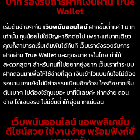
บาท รองรับการฝากเงินผ่าน True
Wallet
เริ่มต้นง่ายๆ กับ
เว็บพนันออนไลน์
ฝากขั้นต่ำแค่ 1 บาท
เท่านั้น ทุนน้อยไม่ใช่ปัญหาอีกต่อไป เพราะแค่บาทเดียว
คุณก็สามารถเริ่มเดิมพันได้ทันที เว็บเรายังรองรับการ
ฝากผ่าน True Wallet และทุกธนาคารในไทย ทำให้
สะดวกสุดๆ สำหรับคนที่ไม่อยากยุ่งยาก เว็บเราทำระบบ
ฝากถอนมาเพื่อให้ใช้ง่ายที่สุด เงินเข้าไวแบบทันใจไม่ต้อง
รอนาน แถมยังไม่มีค่าธรรมเนียมอีกด้วย ใครที่อยากเริ่ม
ต้นเบาๆ ไม่ต้องใช้ทุนเยอะ มาที่นี่เลยค่ะ ฝากง่าย ถอน
ง่าย ได้เงินจริง ไม่มีขั้นต่ำให้ยุ่งยากแน่นอน
เว็บพนันออนไลน์ แอพพลิเคชั่น
ดีไซน์สวย ใช้งานง่าย พร้อมฟังก์ชั่