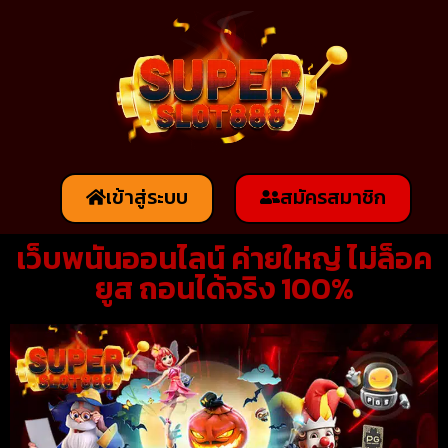
เข้าสู่ระบบ
สมัครสมาชิก
เว็บพนันออนไลน์ ค่ายใหญ่ ไม่ล็อค
ยูส ถอนได้จริง 100%