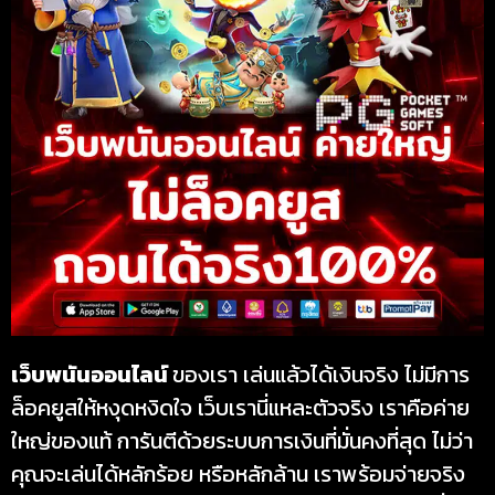
เว็บพนันออนไลน์
ของเรา เล่นแล้วได้เงินจริง ไม่มีการ
ล็อคยูสให้หงุดหงิดใจ เว็บเรานี่แหละตัวจริง เราคือค่าย
ใหญ่ของแท้ การันตีด้วยระบบการเงินที่มั่นคงที่สุด ไม่ว่า
คุณจะเล่นได้หลักร้อย หรือหลักล้าน เราพร้อมจ่ายจริง