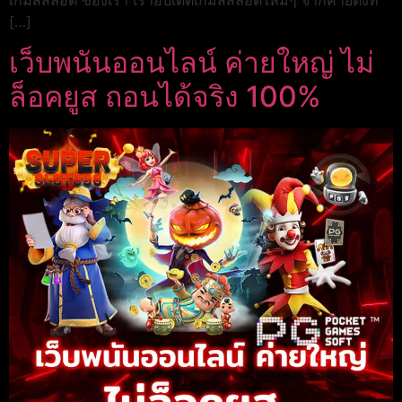
เกมส์สล็อต ของเรา เราอัปเดตเกมส์สล็อตใหม่ๆ จากค่ายดังทั
[…]
เว็บพนันออนไลน์ ค่ายใหญ่ ไม่
ล็อคยูส ถอนได้จริง 100%