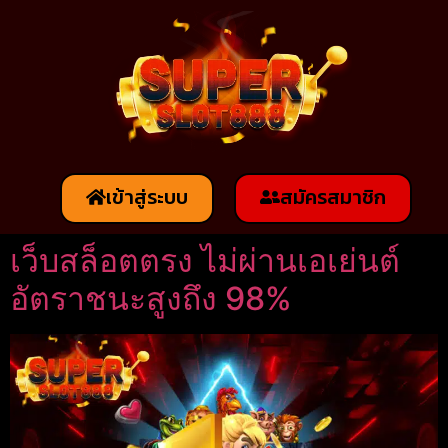
เข้าสู่ระบบ
สมัครสมาชิก
เว็บสล็อตตรง ไม่ผ่านเอเย่นต์
อัตราชนะสูงถึง 98%